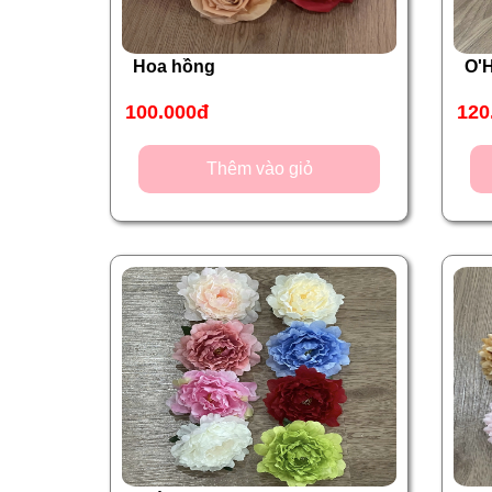
Hoa hồng
O'
100.000đ
120
Thêm vào giỏ